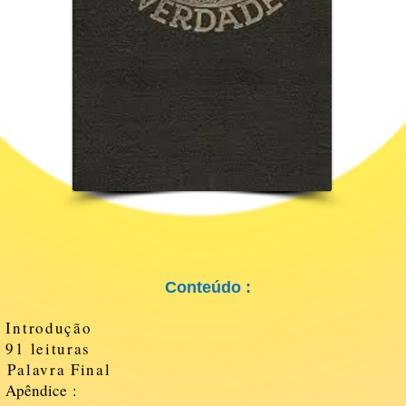
Conteúdo :
- Introdução
- 91 leituras
- Palavra Final
-
Apêndice :